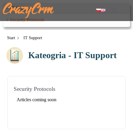
Przejdź
do
IT Support
treści
Security Protocols
Start
IT Support
Kateogria - IT Support
Security Protocols
Articles coming soon