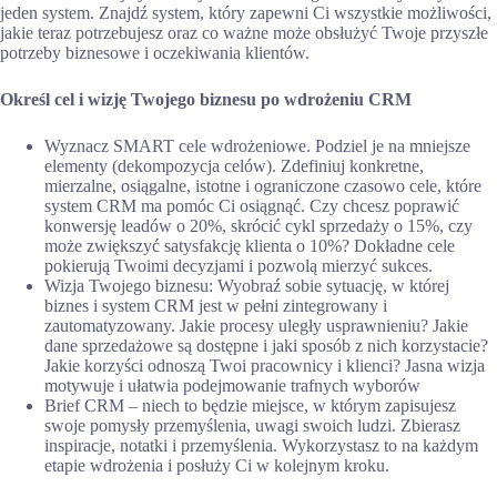
jeden system. Znajdź system, który zapewni Ci wszystkie możliwości,
jakie teraz potrzebujesz oraz co ważne może obsłużyć Twoje przyszłe
potrzeby biznesowe i oczekiwania klientów.
Określ cel i wizję Twojego biznesu po wdrożeniu CRM
Wyznacz SMART cele wdrożeniowe. Podziel je na mniejsze
elementy (dekompozycja celów). Zdefiniuj konkretne,
mierzalne, osiągalne, istotne i ograniczone czasowo cele, które
system CRM ma pomóc Ci osiągnąć. Czy chcesz poprawić
konwersję leadów o 20%, skrócić cykl sprzedaży o 15%, czy
może zwiększyć satysfakcję klienta o 10%? Dokładne cele
pokierują Twoimi decyzjami i pozwolą mierzyć sukces.
Wizja Twojego biznesu: Wyobraź sobie sytuację, w której
biznes i system CRM jest w pełni zintegrowany i
zautomatyzowany. Jakie procesy uległy usprawnieniu? Jakie
dane sprzedażowe są dostępne i jaki sposób z nich korzystacie?
Jakie korzyści odnoszą Twoi pracownicy i klienci? Jasna wizja
motywuje i ułatwia podejmowanie trafnych wyborów
Brief CRM – niech to będzie miejsce, w którym zapisujesz
swoje pomysły przemyślenia, uwagi swoich ludzi. Zbierasz
inspiracje, notatki i przemyślenia. Wykorzystasz to na każdym
etapie wdrożenia i posłuży Ci w kolejnym kroku.