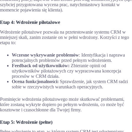
szybciej przygotowana wycena prac, natychmiastowy kontakt w
momencie pojawienia się klienta).
Etap 4:
Wdrożenie pilotażowe
Wdrożenie pilotażowe pozwala na przetestowanie systemu CRM w
mniejszej skali, zanim zostanie on w pełni wdrożony. Korzyści z tego
etapu to:
Wczesne wykrywanie problemów
: Identyfikacja i naprawa
potencjalnych problemów przed pełnym wdrożeniem.
Feedback od użytkowników:
Zbieranie opinii od
użytkowników pilotażowych czy wypracowana koncepcja
procesów w CRM działa.
Ocena funkcjonalności:
Sprawdzenie, jak system CRM radzi
sobie w rzeczywistych warunkach operacyjnych.
Pominięcie wdrożenia pilotażowego może skutkować problemami,
które zostaną wykryte dopiero po pełnym wdrożeniu, co może być
kosztowne i czasochłonne dla Twojej firmy.
Etap 5: Wdrożenie (pełne)
Pełne wdrożenie to etap, w którym system CRM jest udostępniany