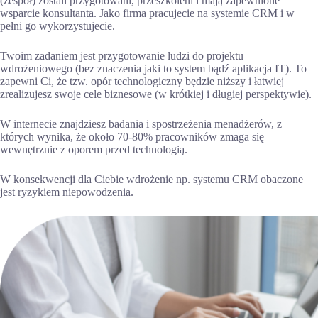
(zespół) zostali przygotowani, przeszkoleni i mają zapewnione
wsparcie konsultanta. Jako firma pracujecie na systemie CRM i w
pełni go wykorzystujecie.
Twoim zadaniem jest przygotowanie ludzi do projektu
wdrożeniowego (bez znaczenia jaki to system bądź aplikacja IT). To
zapewni Ci, że tzw. opór technologiczny będzie niższy i łatwiej
zrealizujesz swoje cele biznesowe (w krótkiej i długiej perspektywie).
W internecie znajdziesz badania i spostrzeżenia menadżerów, z
których wynika, że około 70-80% pracowników zmaga się
wewnętrznie z oporem przed technologią.
W konsekwencji dla Ciebie wdrożenie np. systemu CRM obaczone
jest ryzykiem niepowodzenia.