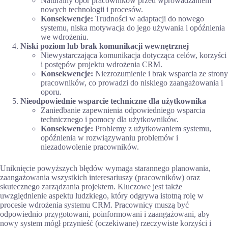
Naturalny opór pracowników przed wprowadzaniem
nowych technologii i procesów.
Konsekwencje:
Trudności w adaptacji do nowego
systemu, niska motywacja do jego używania i opóźnienia
we wdrożeniu.
Niski poziom lub brak komunikacji wewnętrznej
Niewystarczająca komunikacja dotycząca celów, korzyści
i postępów projektu wdrożenia CRM.
Konsekwencje:
Niezrozumienie i brak wsparcia ze strony
pracowników, co prowadzi do niskiego zaangażowania i
oporu.
Nieodpowiednie wsparcie techniczne dla użytkownika
Zaniedbanie zapewnienia odpowiedniego wsparcia
technicznego i pomocy dla użytkowników.
Konsekwencje:
Problemy z użytkowaniem systemu,
opóźnienia w rozwiązywaniu problemów i
niezadowolenie pracowników.
Uniknięcie powyższych błędów wymaga starannego planowania,
zaangażowania wszystkich interesariuszy (pracowników) oraz
skutecznego zarządzania projektem. Kluczowe jest także
uwzględnienie aspektu ludzkiego, który odgrywa istotną rolę w
procesie wdrożenia systemu CRM. Pracownicy muszą być
odpowiednio przygotowani, poinformowani i zaangażowani, aby
nowy system mógł przynieść (oczekiwane) rzeczywiste korzyści i