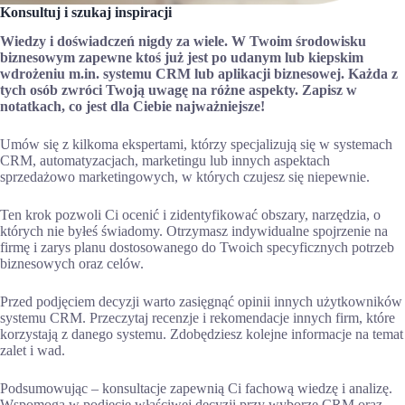
Konsultuj i szukaj inspiracji
Wiedzy i doświadczeń nigdy za wiele. W Twoim środowisku
biznesowym zapewne ktoś już jest po udanym lub kiepskim
wdrożeniu m.in. systemu CRM lub aplikacji biznesowej. Każda z
tych osób zwróci Twoją uwagę na różne aspekty. Zapisz w
notatkach, co jest dla Ciebie najważniejsze!
Umów się z kilkoma ekspertami, którzy specjalizują się w systemach
CRM, automatyzacjach, marketingu lub innych aspektach
sprzedażowo marketingowych, w których czujesz się niepewnie.
Ten krok pozwoli Ci ocenić i zidentyfikować obszary, narzędzia, o
których nie byłeś świadomy. Otrzymasz indywidualne spojrzenie na
firmę i zarys planu dostosowanego do Twoich specyficznych potrzeb
biznesowych oraz celów.
Przed podjęciem decyzji warto zasięgnąć opinii innych użytkowników
systemu CRM. Przeczytaj recenzje i rekomendacje innych firm, które
korzystają z danego systemu. Zdobędziesz kolejne informacje na temat
zalet i wad.
Podsumowując – konsultacje zapewnią Ci fachową wiedzę i analizę.
Wspomogą w podjęcie właściwej decyzji przy wyborze CRM oraz