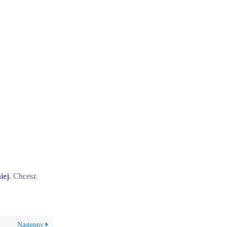
iej
. Chcesz
Następny