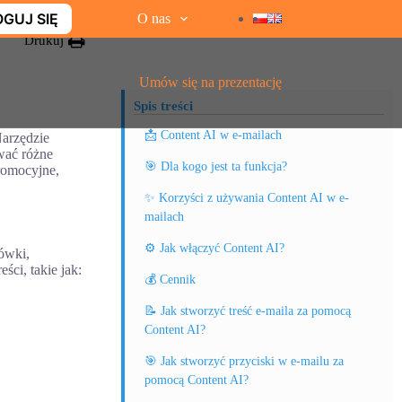
GUJ SIĘ
O nas
Drukuj
Umów się na prezentację
Spis treści
📩 Content AI w e-mailach
Narzędzie
wać różne
🎯 Dla kogo jest ta funkcja?
romocyjne,
✨ Korzyści z używania Content AI w e-
mailach
⚙️ Jak włączyć Content AI?
ówki,
ści, takie jak:
💰 Cennik
📝 Jak stworzyć treść e-maila za pomocą
Content AI?
🎯 Jak stworzyć przyciski w e-mailu za
pomocą Content AI?