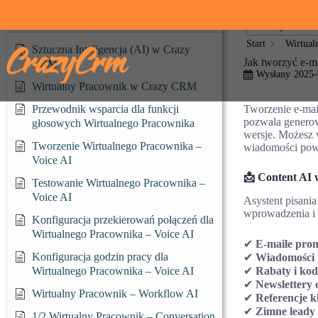
Przejdź
do
Wirtualny Pracownik
< Wszystkie te
treści
Start
Wirtual
Sztuczna Inteligencja (AI) w Crazy
Jak tworzyć e-m
CRM
Wysłany
2025-
Wirtualny Pracownik w Crazy CRM
Tworzenie e-ma
Przewodnik wsparcia dla funkcji
pozwala generow
głosowych Wirtualnego Pracownika
wersje. Możesz 
Tworzenie Wirtualnego Pracownika –
wiadomości powit
Voice AI
📩 Content AI 
Testowanie Wirtualnego Pracownika –
Voice AI
Asystent pisani
wprowadzenia i k
Konfiguracja przekierowań połączeń dla
Wirtualnego Pracownika – Voice AI
✔
E-maile pro
Konfiguracja godzin pracy dla
✔
Wiadomości 
✔
Rabaty i ko
Wirtualnego Pracownika – Voice AI
✔
Newslettery 
Wirtualny Pracownik – Workflow AI
✔
Referencje k
✔
Zimne leady
1/2 Wirtualny Pracownik – Conversation