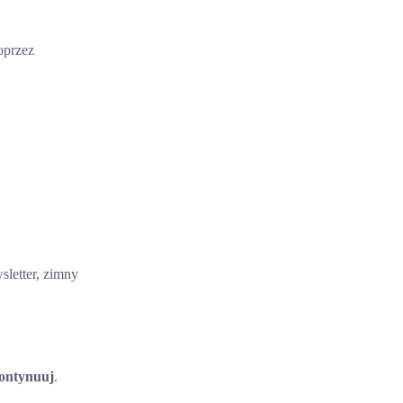
oprzez
sletter, zimny
ontynuuj
.