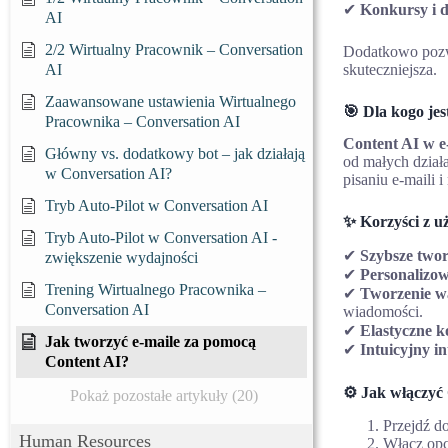
✔
Konkursy i 
AI
2/2 Wirtualny Pracownik – Conversation
Dodatkowo poz
skuteczniejsza.
AI
Zaawansowane ustawienia Wirtualnego
🎯 Dla kogo jes
Pracownika – Conversation AI
Content AI w e
Główny vs. dodatkowy bot – jak działają
od małych działa
w Conversation AI?
pisaniu e-maili 
Tryb Auto-Pilot w Conversation AI
✨ Korzyści z u
Tryb Auto-Pilot w Conversation AI -
✔
Szybsze tworz
zwiększenie wydajności
✔
Personalizow
Trening Wirtualnego Pracownika –
✔
Tworzenie w
Conversation AI
wiadomości.
✔
Elastyczne k
Jak tworzyć e-maile za pomocą
✔
Intuicyjny in
Content AI?
⚙️ Jak włączyć
Pokaż pozostałe artykuły (20)
Przejdź d
Human Resources
Włącz op