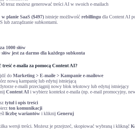
d teraz możesz generować treści AI w swoich e-mailach
 w planie SaaS ($497)
istnieje możliwość
rebillingu
dla Content AI p
aS lub zarządzanie subkontami.
za 1000 słów
 słów jest za darmo dla każdego subkonta
ć treść e-maila za pomocą Content AI?
jdź do
Marketing > E-maile > Kampanie e-mailowe
rz nową kampanię lub edytuj istniejącą
torze e-maili przeciągnij nowy blok tekstowy lub edytuj istniejący
nij
Content AI
i wybierz kontekst e-maila (np. e-mail promocyjny, new
sz
tytuł i opis treści
ierz
ton komunikacji
eśl
liczbę wariantów
i kliknij
Generuj
lka wersji treści. Możesz je przejrzeć, skopiować wybraną i kliknąć
K