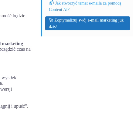
📬 Jak stworzyć temat e-maila za pomocą
Content AI?
domość będzie
🚀 Zoptymalizuj swój e-mail marketing już
dziś!
l marketing
–
zczędzić czas na
 wysiłek.
i.
wersji
ągnij i upuść”.