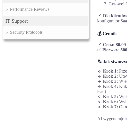
Gotowe! O
Performance Reviews
📌
Dla klientów
IT Support
konfigurator Sa
Security Protocols
💰 Cennik
📌
Cena: $0.09 
✅
Pierwsze 500
📝 Jak stworzy
🔹
Krok 1:
Prze
🔹
Krok 2:
Utwó
🔹
Krok 3:
W edy
🔹
Krok 4:
Klik
lead)
🔹
Krok 5:
Wpi
🔹
Krok 6:
Wyb
🔹
Krok 7:
Okr
AI wygeneruje ki