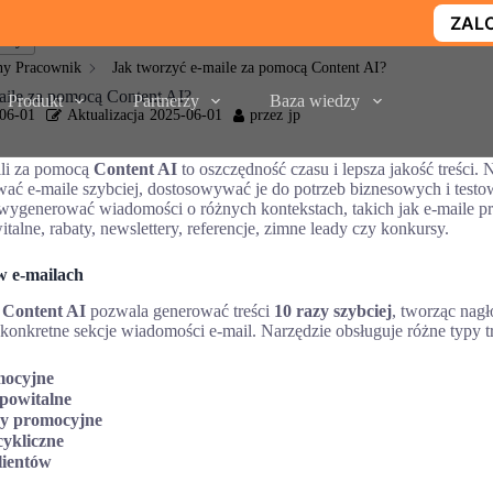
ZALO
maty
ny Pracownik
Jak tworzyć e-maile za pomocą Content AI?
aile za pomocą Content AI?
Produkt
Partnerzy
Baza wiedzy
06-01
Aktualizacja
2025-06-01
przez
jp
ili za pomocą
Content AI
to oszczędność czasu i lepsza jakość treści. 
ać e-maile szybciej, dostosowywać je do potrzeb biznesowych i testo
wygenerować wiadomości o różnych kontekstach, takich jak e-maile p
alne, rabaty, newslettery, referencje, zimne leady czy konkursy.
w e-mailach
a
Content AI
pozwala generować treści
10 razy szybciej
, tworząc nagł
onkretne sekcje wiadomości e-mail. Narzędzie obsługuje różne typy tre
mocyjne
powitalne
dy promocyjne
cykliczne
lientów