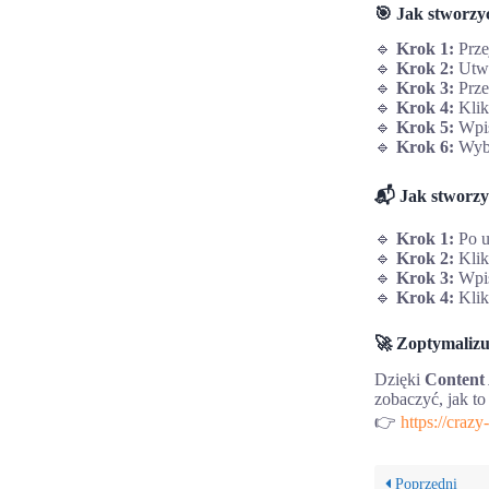
🎯 Jak stworzy
🔹
Krok 1:
Prze
🔹
Krok 2:
Utwó
🔹
Krok 3:
Prze
🔹
Krok 4:
Klik
🔹
Krok 5:
Wpi
🔹
Krok 6:
Wybie
📬 Jak stworzy
🔹
Krok 1:
Po u
🔹
Krok 2:
Klik
🔹
Krok 3:
Wpi
🔹
Krok 4:
Klik
🚀 Zoptymalizuj
Dzięki
Content
zobaczyć, jak to
👉
https://crazy
Poprzedni