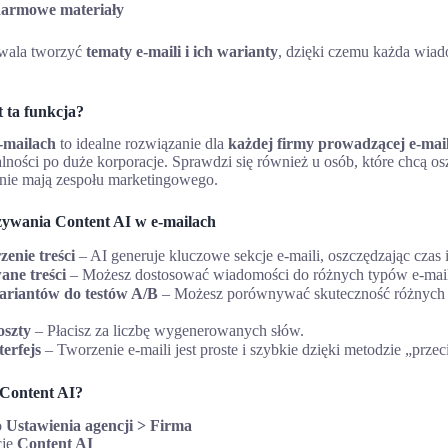
darmowe materiały
wala tworzyć
tematy e-maili i ich warianty
, dzięki czemu każda wia
t ta funkcja?
-mailach
to idealne rozwiązanie dla
każdej firmy prowadzącej e-mai
lności po duże korporacje. Sprawdzi się również u osób, które chcą os
i nie mają zespołu marketingowego.
żywania Content AI w e-mailach
enie treści
– AI generuje kluczowe sekcje e-maili, oszczędzając czas i
ane treści
– Możesz dostosować wiadomości do różnych typów e-mail
ariantów do testów A/B
– Możesz porównywać skuteczność różnych 
oszty
– Płacisz za liczbę wygenerowanych słów.
terfejs
– Tworzenie e-maili jest proste i szybkie dzięki metodzie „przeci
 Content AI?
o
Ustawienia agencji > Firma
cję
Content AI