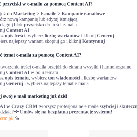
ć przyciski w e-mailu za pomocą Content AI?
jdź do
Marketing > E-maile > Kampanie e-mailowe
rz nową kampanię lub edytuj istniejącą
ciągnij blok
przycisku
do treści e-maila
nij
Content AI
sz
opis treści
, wybierz
liczbę wariantów
i kliknij
Generuj
rz najlepszy wariant, skopiuj go i kliknij
Kontynuuj
ć temat e-maila za pomocą Content AI?
tworzeniu treści e-maila przejdź do ekranu wysyłki i harmonogramu
nij
Content AI
w polu tematu
sz
opis tematu
, wybierz
ton wiadomości
i liczbę wariantów
nij
Generuj
i wybierz najlepszy temat e-maila
 swój e-mail marketing już dziś!
 AI w Crazy CRM
tworzysz profesjonalne e-maile
szybciej i skuteczn
 działa?📢
Umów się na bezpłatną prezentację systemu!
-crm.pl/
🚀