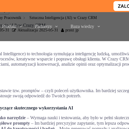
ZALO
maty
ny Pracownik
Sztuczna Inteligencja (AI) w Crazy CRM
gencja (AI) w Crazy CRM
Produkt
Partnerzy
Baza wiedzy
05-31
Aktualizacja
2025-05-31
przez
jp
al Intelligence) to technologia symulująca inteligencję ludzką, umożliwi
rocesów, kreatywne wsparcie i poprawę obsługi klienta. W Crazy C
ciami, automatyzacji konwersacji, analizie opinii oraz optymalizacji pr
dstawie tzw. promptów – czyli poleceń użytkownika. Im bardziej szcz
ostosuje swoją odpowiedź do Twoich potrzeb.
czące skutecznego wykorzystania AI
ako narzędzie
– Wymaga nauki i testowania, aby było w pełni skutecz
gółowe prompty
– Im bardziej precyzyjne zapytanie, tym lepsza odpow
AI do kreatywności i badań
– Może generować pomysły i analizować 