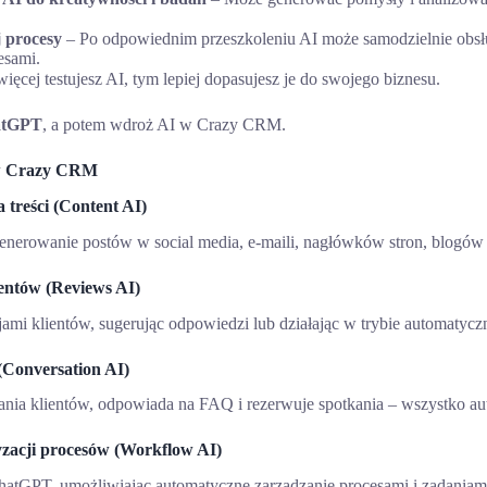
 procesy
– Po odpowiednim przeszkoleniu AI może samodzielnie obsł
esami.
ięcej testujesz AI, tym lepiej dopasujesz je do swojego biznesu.
atGPT
, a potem wdroż AI w Crazy CRM.
 w Crazy CRM
 treści (Content AI)
nerowanie postów w social media, e-maili, nagłówków stron, blogów i 
ientów (Reviews AI)
jami klientów, sugerując odpowiedzi lub działając w trybie automatyc
Conversation AI)
ania klientów, odpowiada na FAQ i rezerwuje spotkania – wszystko au
zacji procesów (Workflow AI)
 ChatGPT, umożliwiając automatyczne zarządzanie procesami i zadani