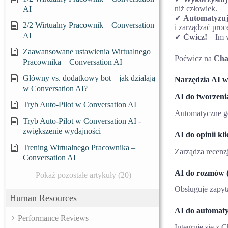
niż człowiek.
AI
✔
Automatyzuj
2/2 Wirtualny Pracownik – Conversation
i zarządzać proc
AI
✔
Ćwicz!
– Im w
Zaawansowane ustawienia Wirtualnego
Poćwicz na
Ch
Pracownika – Conversation AI
Główny vs. dodatkowy bot – jak działają
Narzędzia AI
w Conversation AI?
AI do tworzenia
Tryb Auto-Pilot w Conversation AI
Automatyczne ge
Tryb Auto-Pilot w Conversation AI -
zwiększenie wydajności
AI do opinii kl
Trening Wirtualnego Pracownika –
Zarządza recenz
Conversation AI
AI do rozmów (
Pokaż pozostałe artykuły (20)
Obsługuje zapyt
Human Resources
AI do automaty
Performance Reviews
Integruje się z