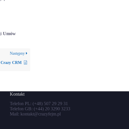
ji
Umów
Następny
w Crazy CRM
Kontakt
Telefon PL:
(+48) 507 29 29 31
Telefon GB:
(+44) 20 3290 3233
Mail:
kontakt@crazyfejm.pl