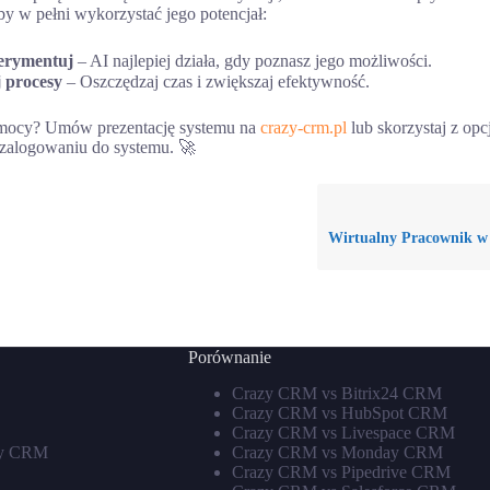
y w pełni wykorzystać jego potencjał:
perymentuj
– AI najlepiej działa, gdy poznasz jego możliwości.
 procesy
– Oszczędzaj czas i zwiększaj efektywność.
omocy? Umów prezentację systemu na
crazy-crm.pl
lub skorzystaj z opc
zalogowaniu do systemu. 🚀
Wirtualny Pracownik 
Porównanie
Crazy CRM vs Bitrix24 CRM
Crazy CRM vs HubSpot CRM
Crazy CRM vs Livespace CRM
zy CRM
Crazy CRM vs Monday CRM
Crazy CRM vs Pipedrive CRM