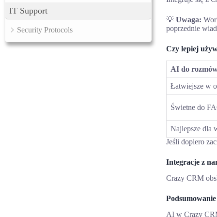
IT Support
💡
Uwaga:
Wor
poprzednie wiad
Security Protocols
Czy lepiej uży
AI do rozmó
Łatwiejsze w o
Świetne do FAQ
Najlepsze dla
Jeśli dopiero za
Integracje z n
Crazy CRM obsług
Podsumowanie
AI w Crazy CRM 