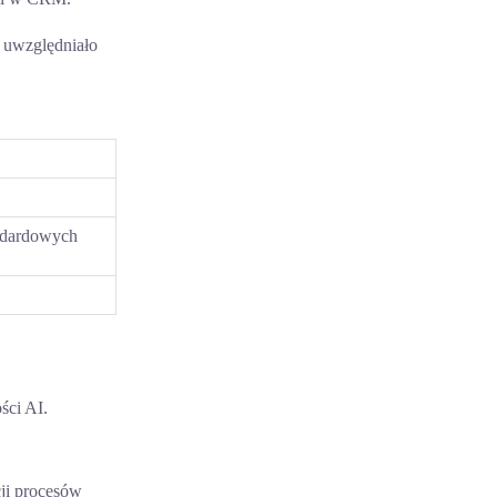
y uwzględniało
andardowych
ści AI.
cji procesów