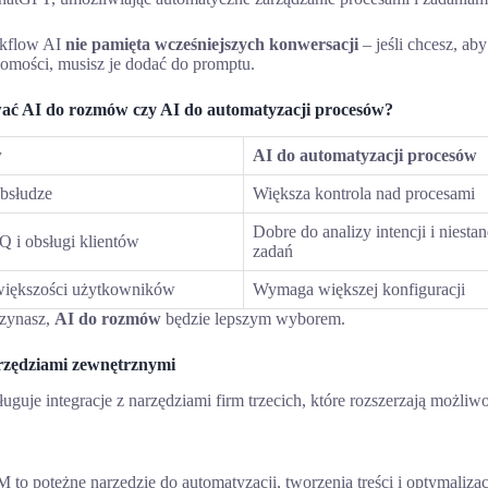
kflow AI
nie pamięta wcześniejszych konwersacji
– jeśli chcesz, ab
omości, musisz je dodać do promptu.
wać AI do rozmów czy AI do automatyzacji procesów?
w
AI do automatyzacji procesów
bsłudze
Większa kontrola nad procesami
Dobre do analizy intencji i niest
 i obsługi klientów
zadań
 większości użytkowników
Wymaga większej konfiguracji
czynasz,
AI do rozmów
będzie lepszym wyborem.
arzędziami zewnętrznymi
uje integracje z narzędziami firm trzecich, które rozszerzają możliwo
to potężne narzędzie do automatyzacji, tworzenia treści i optymaliza