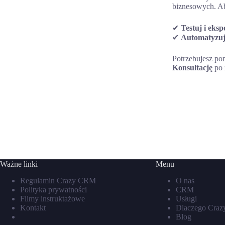
biznesowych. Ab
✔
Testuj i eks
✔
Automatyzuj
Potrzebujesz p
Konsultację
po 
Ważne linki
Menu
Regulamin Crazy CRM
O nas
Polityka prywatności
CRM
Filmy instruktażowe
Usługi
Kontakt
Dlaczego Cra
Blog