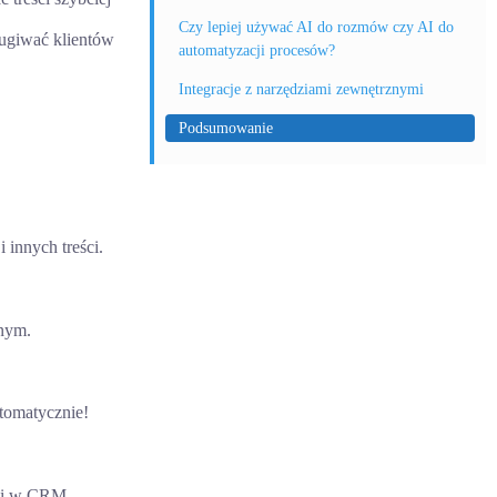
Czy lepiej używać AI do rozmów czy AI do
ugiwać klientów
automatyzacji procesów?
Integracje z narzędziami zewnętrznymi
Podsumowanie
innych treści.
znym.
tomatycznie!
ami w CRM.