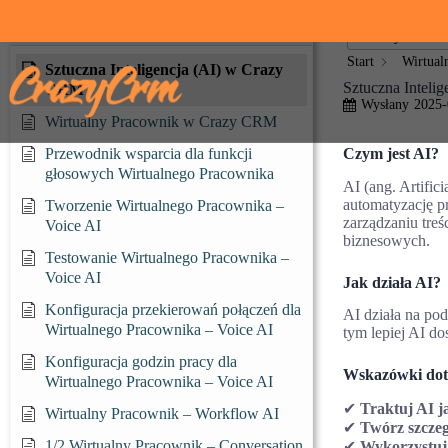
Przejdź
do
Wirtualny Pracownik
< Wszystkie te
treści
Start
Wirtual
Sztuczna Inteligencja (AI) w Crazy
Sztuczna Inteli
CRM
Wysłany
2025-
Wirtualny Pracownik w Crazy CRM
Czym jest AI?
Przewodnik wsparcia dla funkcji
głosowych Wirtualnego Pracownika
AI (ang. Artifici
automatyzację p
Tworzenie Wirtualnego Pracownika –
zarządzaniu treś
Voice AI
biznesowych.
Testowanie Wirtualnego Pracownika –
Voice AI
Jak działa AI?
Konfiguracja przekierowań połączeń dla
AI działa na po
Wirtualnego Pracownika – Voice AI
tym lepiej AI d
Konfiguracja godzin pracy dla
Wskazówki doty
Wirtualnego Pracownika – Voice AI
✔
Traktuj AI j
Wirtualny Pracownik – Workflow AI
✔
Twórz szcze
1/2 Wirtualny Pracownik – Conversation
✔
Wykorzystuj 