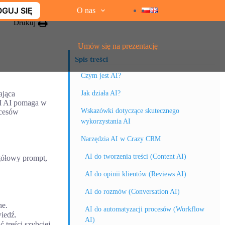
GUJ SIĘ
O nas
Drukuj
Umów się na prezentację
Spis treści
Czym jest AI?
ająca
Jak działa AI?
RM AI pomaga w
Wskazówki dotyczące skutecznego
ocesów
wykorzystania AI
Narzędzia AI w Crazy CRM
AI do tworzenia treści (Content AI)
egółowy prompt,
AI do opinii klientów (Reviews AI)
AI do rozmów (Conversation AI)
ne.
AI do automatyzacji procesów (Workflow
iedź.
AI)
treści szybciej